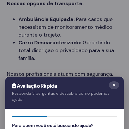
Nossas opções de transporte:
Ambulância Equipada:
Para casos que
necessitam de monitoramento médico
durante o trajeto.
Carro Descaracterizado:
Garantindo
total discrição e privacidade para a sua
família.
Nossos profissionais atuam com segurança,
respeito e dignidade, entendendo a
Avaliação Rápida
sensibilidade do momento.
Responda 3 perguntas e descubra como podemos
ajudar
Tipos de Clínicas Disponíveis em Portão
Cada paciente tem necessidades únicas. Nossa
rede em Portão oferece diferentes tipos de
Para quem você está buscando ajuda?