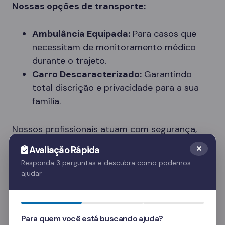
Nossas opções de transporte:
Ambulância Equipada:
Para casos que
necessitam de monitoramento médico
durante o trajeto.
Carro Descaracterizado:
Garantindo
total discrição e privacidade para a sua
família.
Nossos profissionais atuam com segurança,
respeito e dignidade, entendendo a
Avaliação Rápida
sensibilidade do momento.
Responda 3 perguntas e descubra como podemos
ajudar
Tipos de Clínicas Disponíveis em Poço das
Antas
Cada paciente tem necessidades únicas. Nossa
Para quem você está buscando ajuda?