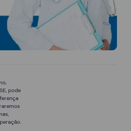
mo,
 SE, pode
iferença
oraremos
mas,
uperação.