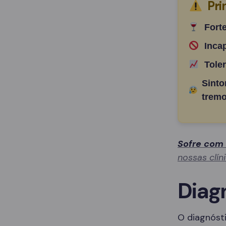
Pri
Fort
Inca
Tole
Sinto
tremo
Sofre com
nossas clín
Diag
O diagnósti