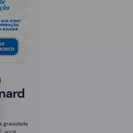
a
nard
 a gravidade
E, você