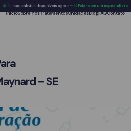
2
especialistas disponíveis agora
—
Falar com um especialista
Início
Sobre nós
Tratamentos
Unidades
Blog
FAQ
Contato
Para
Maynard – SE