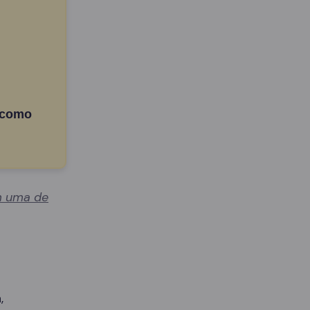
 como
 uma de
,