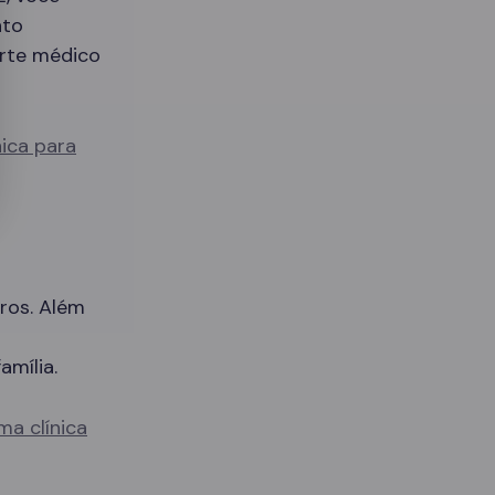
nto
orte médico
nica para
ros. Além
amília.
ma clínica