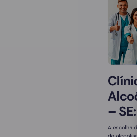
Clín
Alco
– SE:
A escolha d
do alcoolis