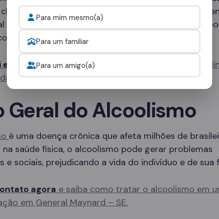
 clínicas especializadas que oferecem desde tratame
Para mim mesmo(a)
al até programas de internação completos, com sup
co 24 horas por dia.
Para um familiar
i e fale com um consultor
para escolher a melhor clí
Para um amigo(a)
idade.
o Geral do Alcoolismo
mo
é uma doença crônica que afeta milhões de brasilei
na saúde física, o alcoolismo pode gerar problemas
s e sociais, prejudicando a vida do indivíduo e de sua f
ontato agora
e saiba como tratar o alcoolismo em u
ação em General Maynard – SE.