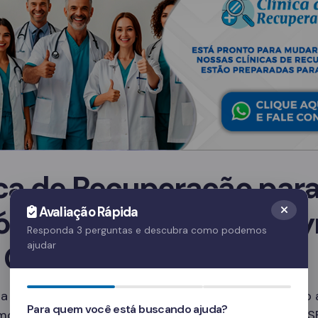
ica de Recuperação par
ólatras em General May
Avaliação Rápida
Responda 3 perguntas e descubra como podemos
 Qual escolher?
ajudar
a clínica ideal depende de diversos fatores, incluindo
Para quem você está buscando ajuda?
mo e os serviços oferecidos. Em General Maynard – S