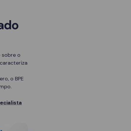
sado
 sobre o
caracteriza
ero, o BPE
empo.
cialista