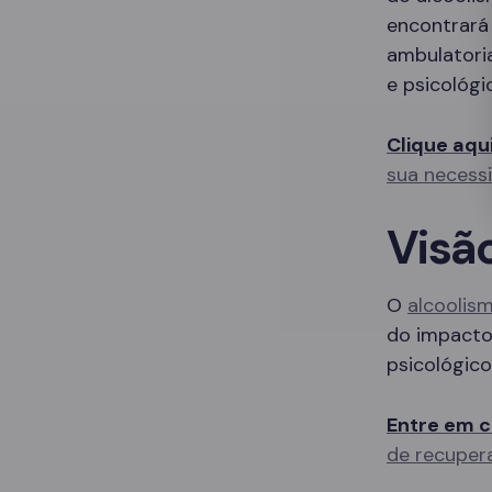
encontrará
ambulatori
e psicológi
Clique aqu
sua necess
Visã
O
alcoolis
do impacto 
psicológico
Entre em c
de recuper