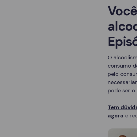
Você
alco
Epis
O alcoolis
consumo de
pelo consu
necessaria
pode ser o 
Tem dúvida
agora
e rec