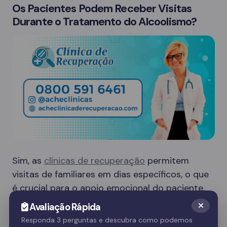
Os Pacientes Podem Receber Visitas
Durante o Tratamento do Alcoolismo?
Sim, as
clínicas de recuperação
permitem
visitas de familiares em dias específicos, o que
é crucial para o apoio emocional do paciente.
Essas visitas ajudam no processo de
Avaliação Rápida
recuperação e fortalecem o vínculo familiar.
Responda 3 perguntas e descubra como podemos