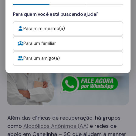
consultores
e veja como funcionam as visitas.
Para quem você está buscando ajuda?
Onde procurar ajuda para o alcoolismo?
Para mim mesmo(a)
Para um familiar
Para um amigo(a)
Além das clínicas de recuperação, há grupos
como
Alcoólicos Anônimos (AA)
e redes de
apoio em Canelinha – SC que ajudam a manter