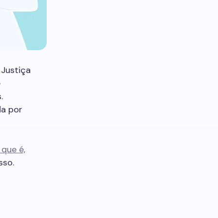
Justiça
e
.
da por
que é,
sso.