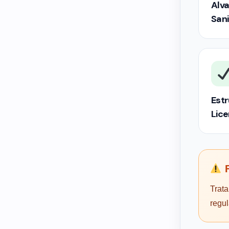
Alva
Sani
Estr
Lic
F
Trata
regu