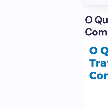
O Qu
Comp