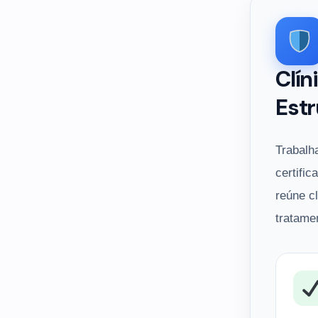
Clín
Estr
Trabalh
certific
reúne c
tratame