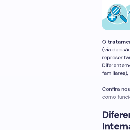
O
tratame
(via decisã
representam
Diferenteme
familiares)
Confira no
como funcio
Difere
Inter