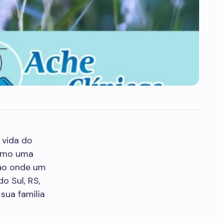
 vida do
omo uma
ção onde um
o Sul, RS,
sua família