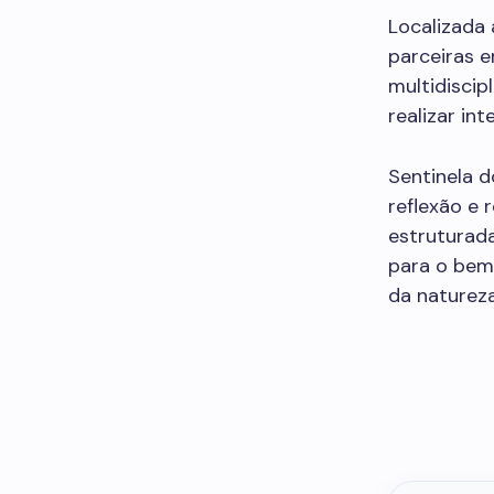
Localizada 
parceiras e
multidiscip
realizar in
Sentinela 
reflexão e
estruturada
para o bem-
da naturez