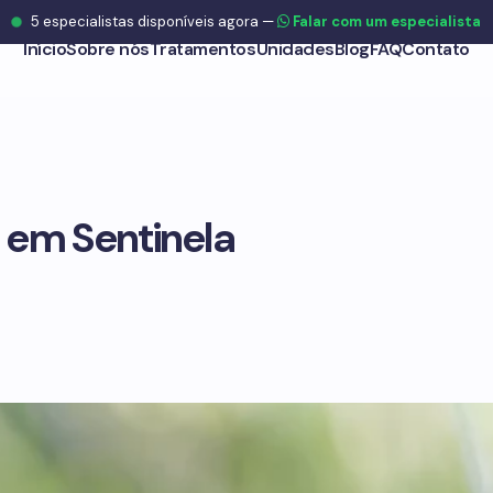
5
especialistas disponíveis agora
—
Falar com um especialista
Início
Sobre nós
Tratamentos
Unidades
Blog
FAQ
Contato
 em Sentinela