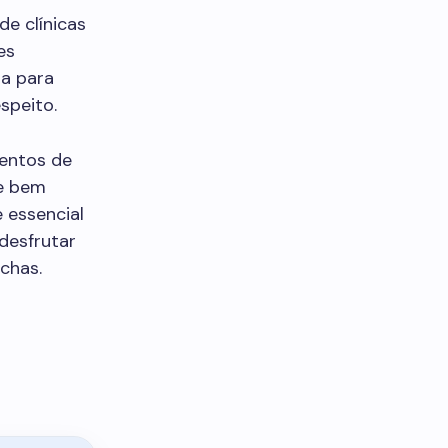
de clínicas
es
ra para
speito.
entos de
de bem
e essencial
desfrutar
chas.