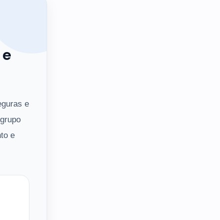
 e
eguras e
 grupo
to e