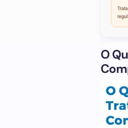
Trata
regu
O Qu
Comp