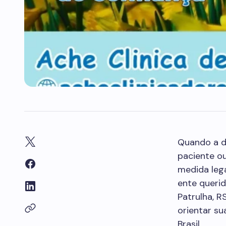
Quando a d
paciente ou
medida leg
ente queri
Patrulha, R
orientar su
Brasil.