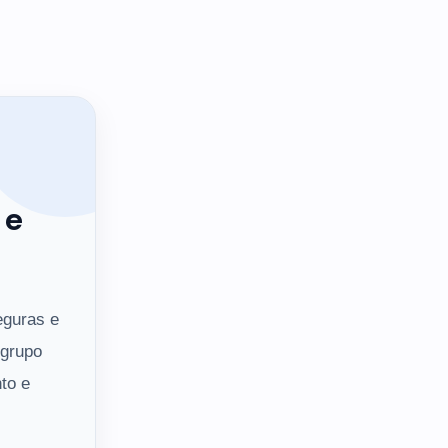
 e
eguras e
 grupo
to e