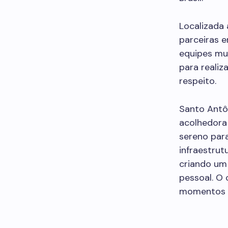
Localizada 
parceiras e
equipes mul
para realiz
respeito.
Santo Antô
acolhedora
sereno par
infraestrut
criando um
pessoal. O 
momentos ao