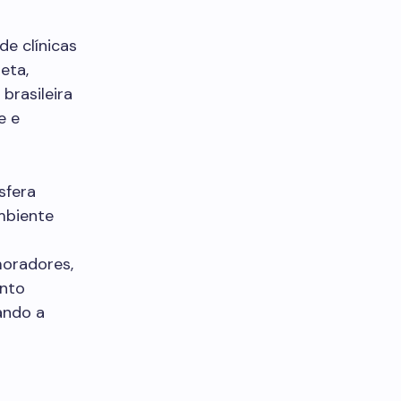
de clínicas
eta,
brasileira
e e
sfera
mbiente
moradores,
ento
ando a