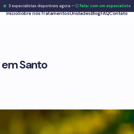
3
especialistas disponíveis agora
—
Falar com um especialista
Início
Sobre nós
Tratamentos
Unidades
Blog
FAQ
Contato
 em Santo