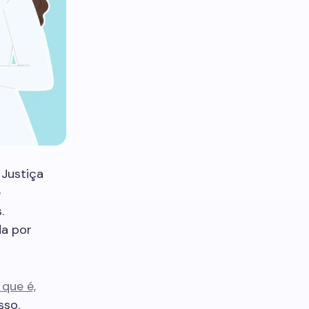
Justiça
e
.
da por
que é,
sso.