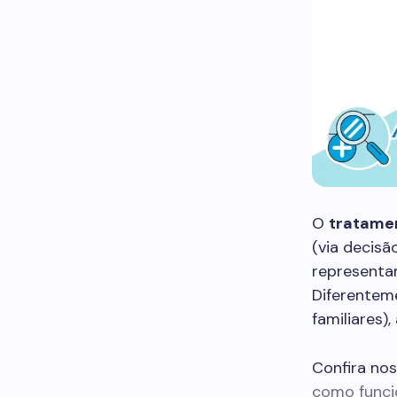
O
tratame
(via decisã
representam
Diferenteme
familiares)
Confira no
como funcio