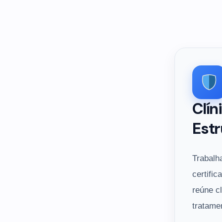
Clín
Estr
Trabalh
certific
reúne c
tratame