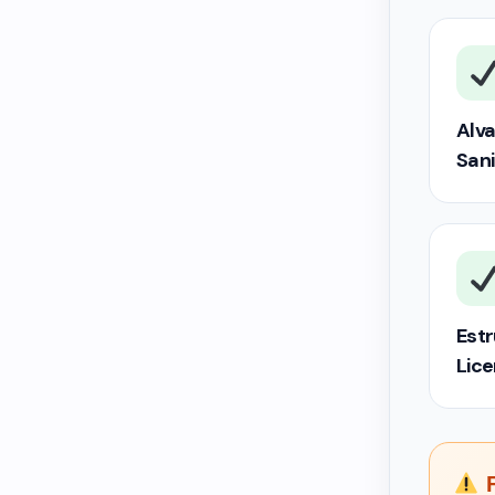
Alva
Sani
Estr
Lic
F