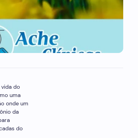
 vida do
omo uma
ção onde um
ônio da
para
icadas do