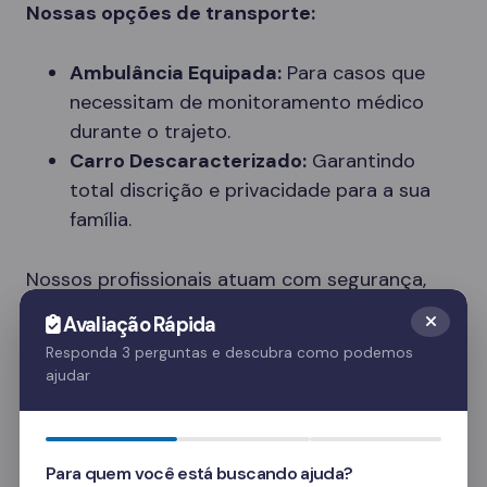
Nossas opções de transporte:
Ambulância Equipada:
Para casos que
necessitam de monitoramento médico
durante o trajeto.
Carro Descaracterizado:
Garantindo
total discrição e privacidade para a sua
família.
Nossos profissionais atuam com segurança,
respeito e dignidade, entendendo a
Avaliação Rápida
sensibilidade do momento.
Responda 3 perguntas e descubra como podemos
ajudar
Tipos de Clínicas Disponíveis em Quixeré
Cada paciente tem necessidades únicas. Nossa
rede em Quixeré oferece diferentes tipos de
Para quem você está buscando ajuda?