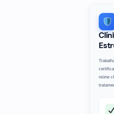
Clín
Estr
Trabalh
certific
reúne c
tratame