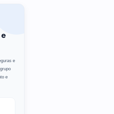
 e
eguras e
 grupo
to e