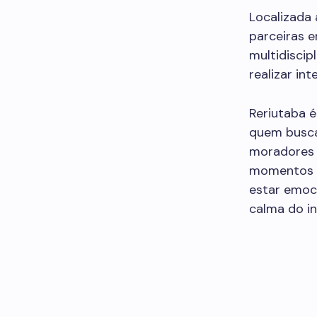
Localizada 
parceiras e
multidiscip
realizar in
Reriutaba é
quem busca
moradores 
momentos d
estar emoc
calma do in