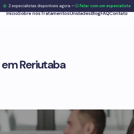
2
especialistas disponíveis agora
—
Falar com um especialista
Início
Sobre nós
Tratamentos
Unidades
Blog
FAQ
Contato
 em Reriutaba