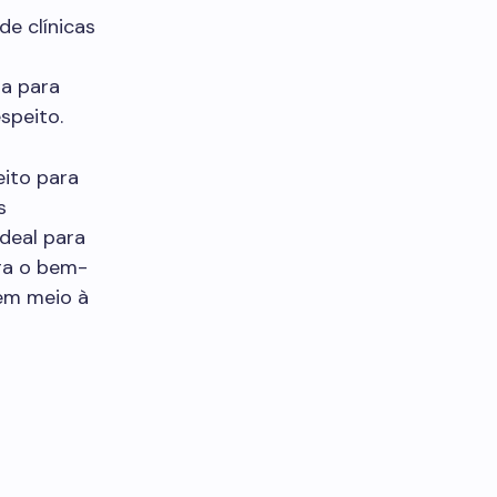
de clínicas
ra para
speito.
eito para
s
deal para
ra o bem-
em meio à