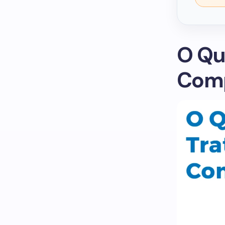
O Qu
Comp