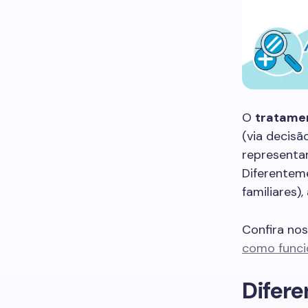
O
tratame
(via decisã
representam
Diferenteme
familiares)
Confira no
como funcio
Difere