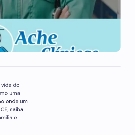
 vida do
omo uma
ção onde um
CE, saiba
mília e