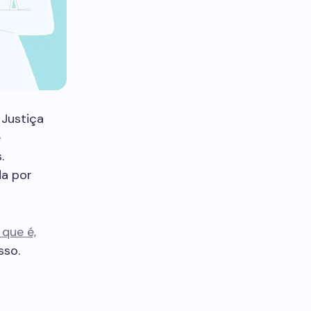
Justiça
e
.
da por
que é,
sso.