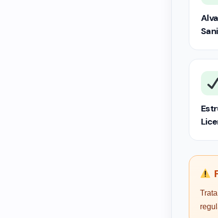
Alva
Sani
Estr
Lic
F
Trata
regu