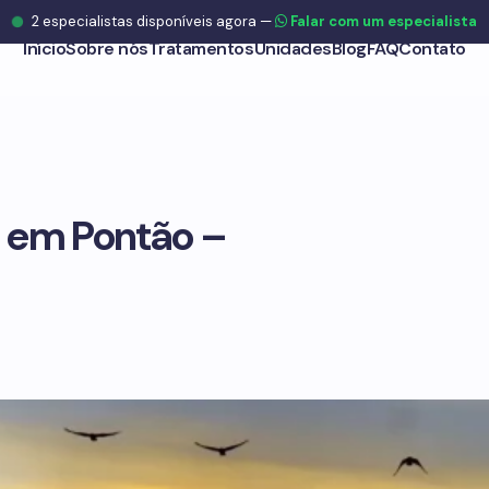
2
especialistas disponíveis agora
—
Falar com um especialista
Início
Sobre nós
Tratamentos
Unidades
Blog
FAQ
Contato
 em Pontão –