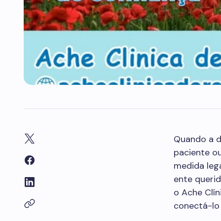
Quando a d
paciente ou
medida leg
ente querid
o Ache Clín
conectá-lo 