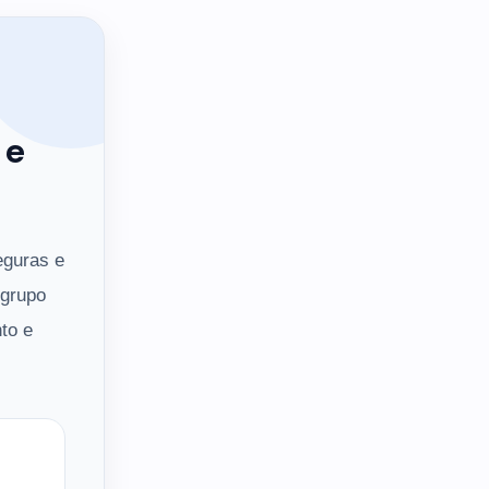
 e
eguras e
 grupo
to e