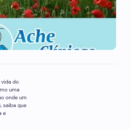
 vida do
omo uma
ção onde um
, saiba que
a e