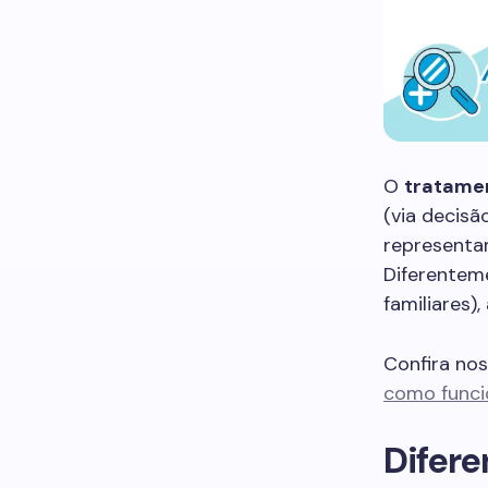
O
tratame
(via decisã
representam
Diferenteme
familiares)
Confira no
como funcio
Difere