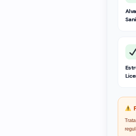
Alva
Sani
Estr
Lic
F
Trata
regu