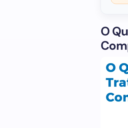
O Qu
Comp