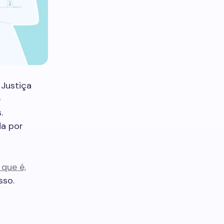
Justiça
e
.
da por
que é,
sso.