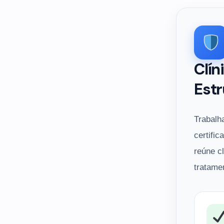
Clín
Estr
Trabalh
certific
reúne c
tratame