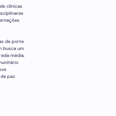
de clínicas
sciplinares
ternações
as de porte
em busca um
rada média,
unitário
ove
de paz.