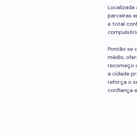
Localizada 
parceiras e
e total con
compulsóri
Pontão se d
médio, ofe
recomeço c
a cidade p
reforça o 
confiança 