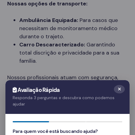
Nossas opções de transporte:
Ambulância Equipada:
Para casos que
necessitam de monitoramento médico
durante o trajeto.
Carro Descaracterizado:
Garantindo
total discrição e privacidade para a sua
família.
Nossos profissionais atuam com segurança,
respeito e dignidade, entendendo a
Avaliação Rápida
sensibilidade do momento.
Responda 3 perguntas e descubra como podemos
ajudar
Tipos de Clínicas Disponíveis em Pinhal
Cada paciente tem necessidades únicas. Nossa
rede em Pinhal oferece diferentes tipos de
Para quem você está buscando ajuda?