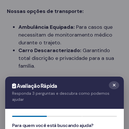
Nossas opções de transporte:
Ambulância Equipada:
Para casos que
necessitam de monitoramento médico
durante o trajeto.
Carro Descaracterizado:
Garantindo
total discrição e privacidade para a sua
família.
Nossos profissionais atuam com segurança,
Avaliação Rápida
respeito e dignidade, entendendo a
Responda 3 perguntas e descubra como podemos
sensibilidade do momento.
ajudar
Tipos de Clínicas Disponíveis em Pinhal
Grande
Para quem você está buscando ajuda?