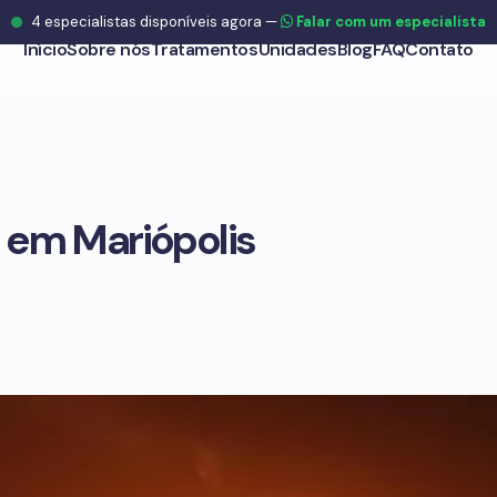
4
especialistas disponíveis agora
—
Falar com um especialista
Início
Sobre nós
Tratamentos
Unidades
Blog
FAQ
Contato
 em Mariópolis