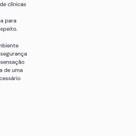
de clínicas
ra para
speito.
ambiente
 segurança
 sensação
ça de uma
cessário