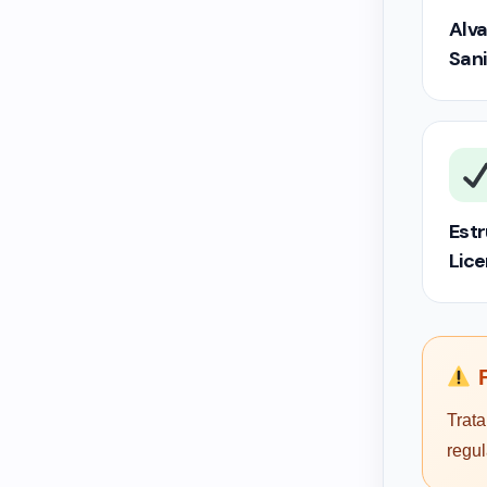
Alva
Sani
Estr
Lic
F
Trata
regu