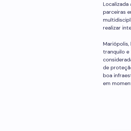
Localizada 
parceiras e
multidiscip
realizar in
Mariópolis,
tranquilo 
considerad
de proteção
boa infraes
em momento