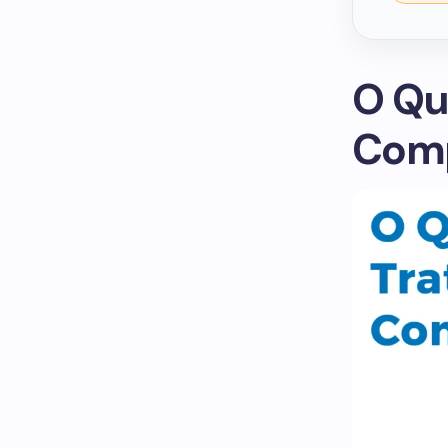
O Qu
Comp