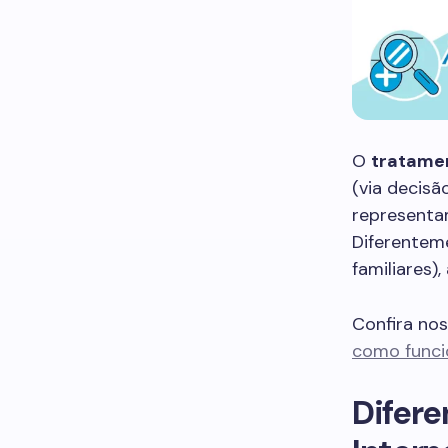
O
tratame
(via decisã
representam
Diferenteme
familiares)
Confira no
como funcio
Difere