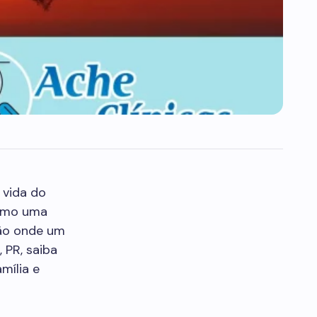
 vida do
omo uma
ção onde um
 PR, saiba
mília e