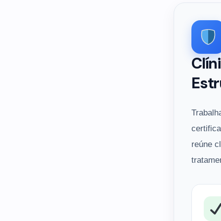
Clín
Estr
Trabalh
certific
reúne c
tratame