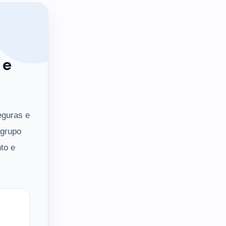
 e
eguras e
 grupo
to e