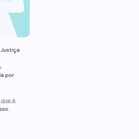
Justiça
e
.
da por
que é,
sso.