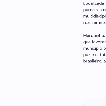
Localizada 
parceiras 
multidiscip
realizar in
Marquinho, 
que favore
município 
paz e estab
brasileiro,