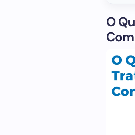
O Qu
Comp