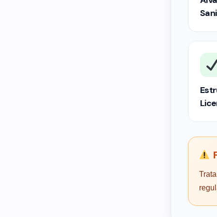
Alva
Sani
Estr
Lic
F
Trata
regu