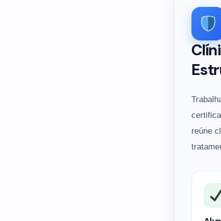
Clín
Estr
Trabalh
certific
reúne c
tratame