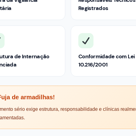
rá da Vigilância
Responsáveis Técnicos
tária
Registrados
utura de Internação
Conformidade com Lei
enciada
10.216/2001
uja de armadilhas!
mento sério exige estrutura, responsabilidade e clínicas realme
lamentadas.