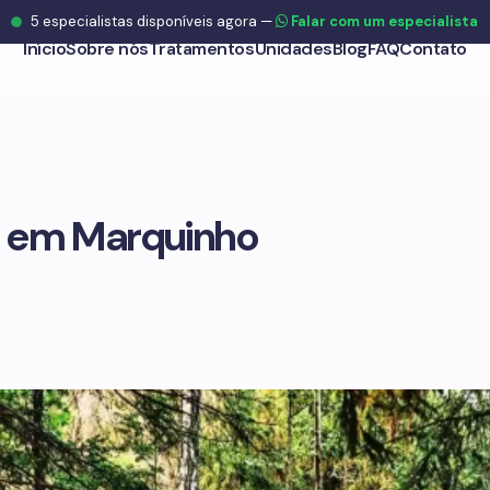
5
especialistas disponíveis agora
—
Falar com um especialista
Início
Sobre nós
Tratamentos
Unidades
Blog
FAQ
Contato
 em Marquinho