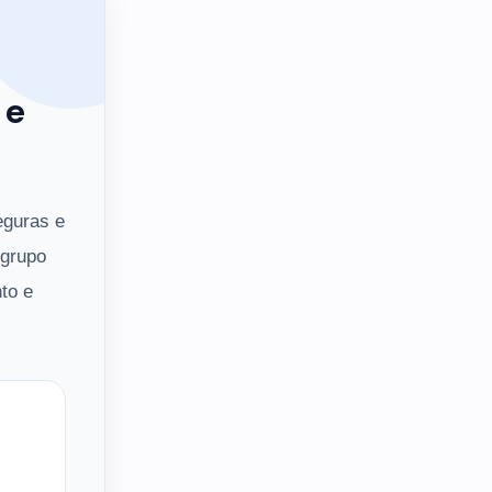
 e
eguras e
 grupo
to e