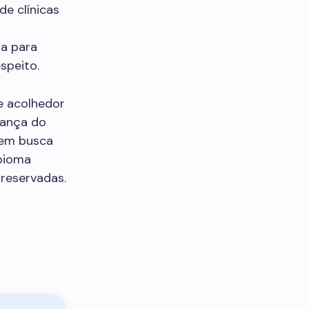
de clínicas
ra para
speito.
e acolhedor
rança do
uem busca
 bioma
preservadas.