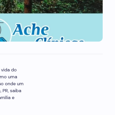
 vida do
omo uma
ção onde um
 PR, saiba
mília e