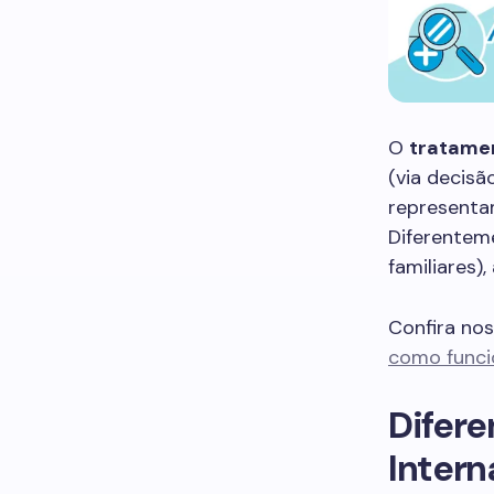
O
tratame
(via decisã
representam
Diferenteme
familiares)
Confira no
como funcio
Difere
Inter