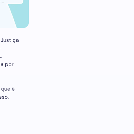
Justiça
e
.
da por
que é,
sso.