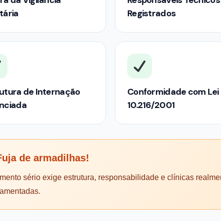
rá da Vigilância
Responsáveis Técnicos
tária
Registrados
utura de Internação
Conformidade com Lei
enciada
10.216/2001
uja de armadilhas!
mento sério exige estrutura, responsabilidade e clínicas realme
lamentadas.