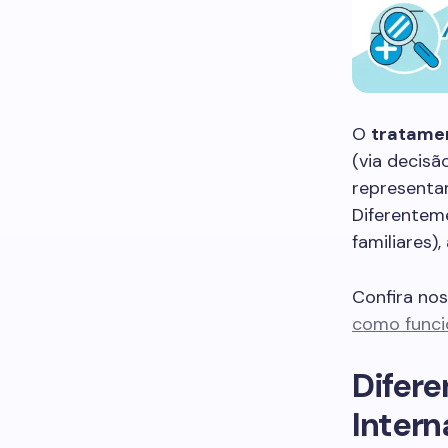
O
tratame
(via decisã
representam
Diferenteme
familiares)
Confira no
como funcio
Difere
Inter