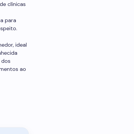
de clínicas
ra para
speito.
edor, ideal
nhecida
a dos
omentos ao