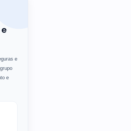
 e
eguras e
 grupo
to e