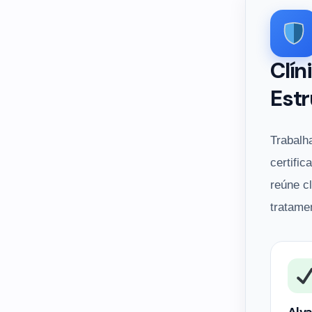
Clín
Estr
Trabalh
certific
reúne c
tratame