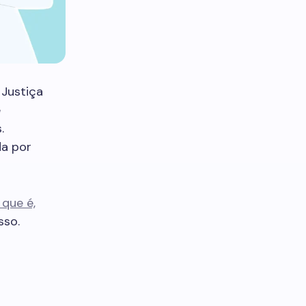
Justiça
e
.
da por
que é,
sso.