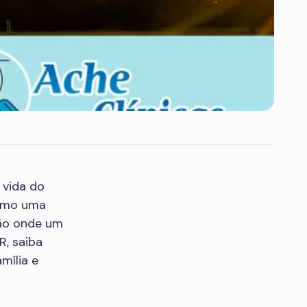
 vida do
omo uma
ção onde um
R, saiba
mília e