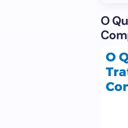
O Qu
Comp