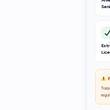
Alva
Sani
Estr
Lic
F
Trata
regu