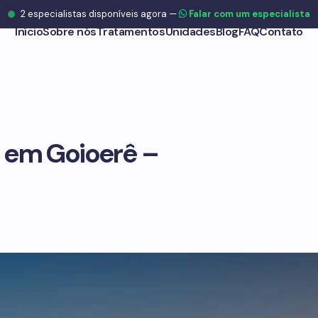
2
especialistas disponíveis agora
—
Falar com um especialista
Início
Sobre nós
Tratamentos
Unidades
Blog
FAQ
Contato
 em Goioerê –