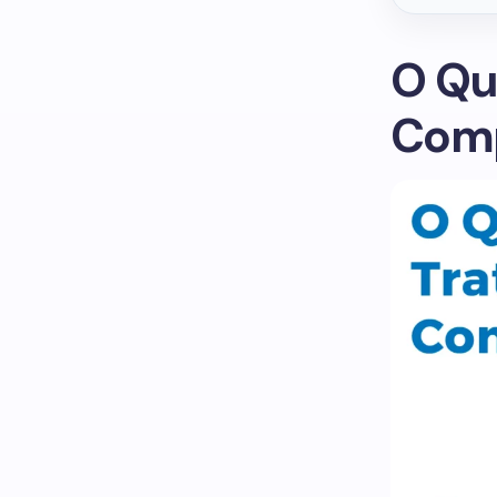
O Qu
Comp