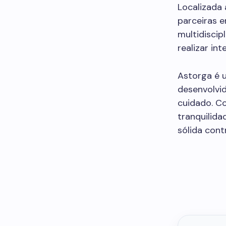
Localizada 
parceiras 
multidiscip
realizar in
Astorga é 
desenvolvi
cuidado. Co
tranquilid
sólida cont