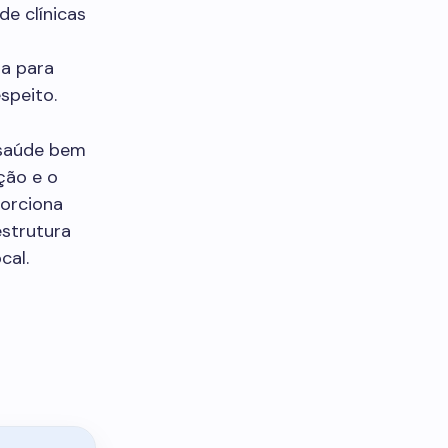
de clínicas
ra para
speito.
 saúde bem
ção e o
porciona
estrutura
cal.