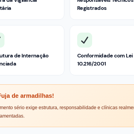
rá da Vigilância
Responsáveis Técnicos
tária
Registrados
utura de Internação
Conformidade com Lei
enciada
10.216/2001
uja de armadilhas!
mento sério exige estrutura, responsabilidade e clínicas realme
lamentadas.