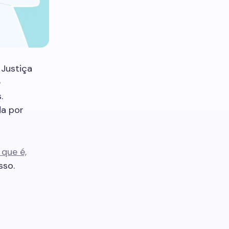
Justiça
e
.
da por
que é,
sso.