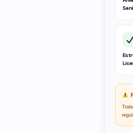
Alva
Sani
Estr
Lic
F
Trata
regu