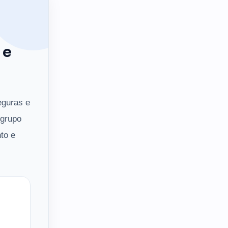
 e
eguras e
 grupo
to e