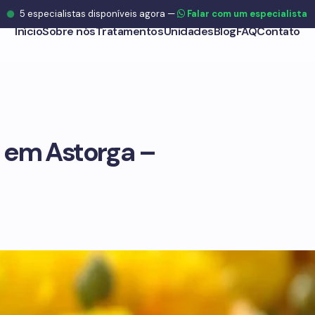
5
especialistas disponíveis agora
—
Falar com um especialista
Início
Sobre nós
Tratamentos
Unidades
Blog
FAQ
Contato
 em Astorga –