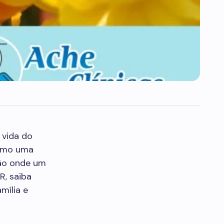
 vida do
omo uma
ção onde um
R, saiba
mília e