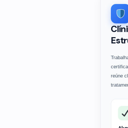
Clín
Estr
Trabalh
certific
reúne c
tratame