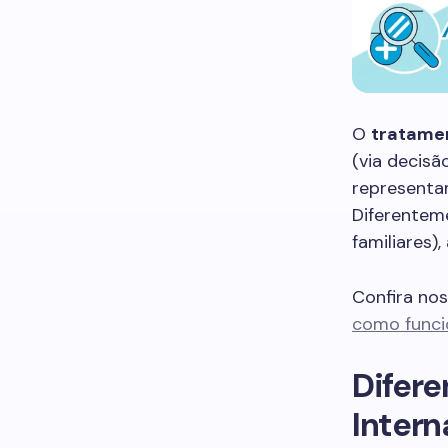
O
tratame
(via decisã
representam
Diferenteme
familiares)
Confira no
como funcio
Difere
Inter