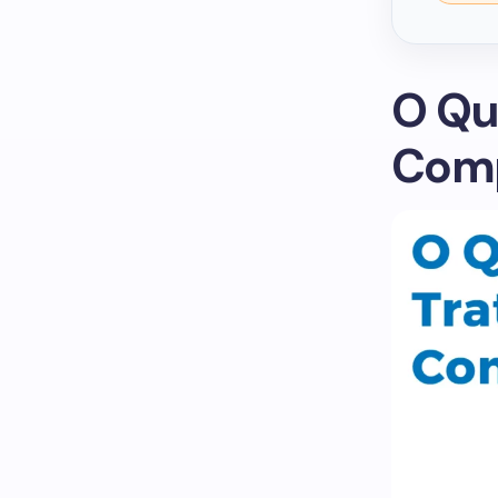
O Qu
Comp