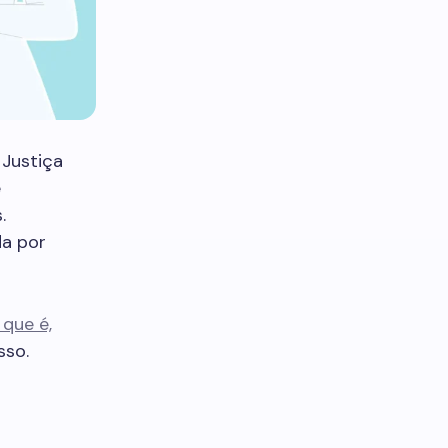
Justiça
e
.
da por
que é,
sso.