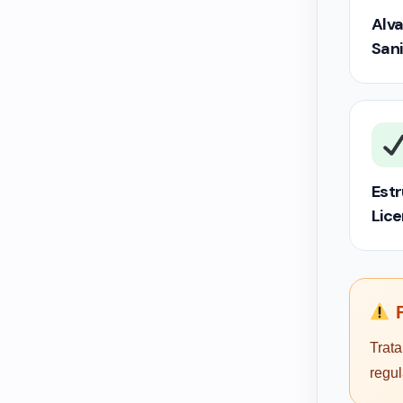
Alva
Sani
Estr
Lic
F
Trata
regu