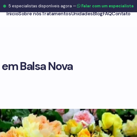
5
especialistas disponíveis agora
—
Falar com um especialista
Início
Sobre nós
Tratamentos
Unidades
Blog
FAQ
Contato
 em Balsa Nova