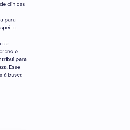
de clínicas
ra para
speito.
a de
ereno e
tribui para
za. Esse
e à busca