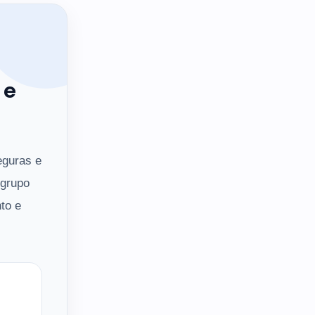
 e
eguras e
 grupo
to e