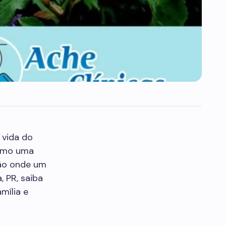
 vida do
omo uma
ção onde um
 PR, saiba
mília e