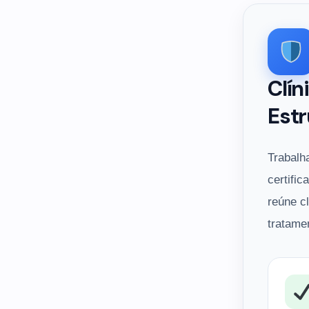
Clín
Estr
Trabalh
certific
reúne c
tratame