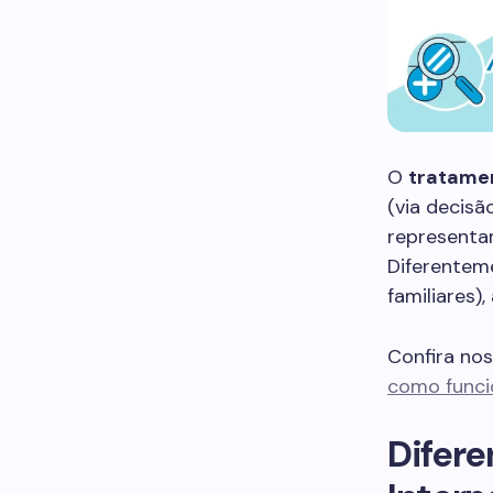
O
tratame
(via decisã
representam
Diferenteme
familiares)
Confira no
como funcio
Difere