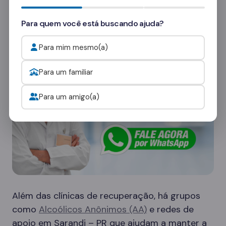
consultores
e veja como funcionam as visitas.
Para quem você está buscando ajuda?
Onde procurar ajuda para o alcoolismo?
Para mim mesmo(a)
Para um familiar
Para um amigo(a)
Além das clínicas de recuperação, há grupos
como
Alcoólicos Anônimos (AA)
e redes de
apoio em Sarandi – PR que ajudam a manter a