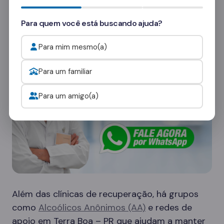
consultores
e veja como funcionam as visitas.
Para quem você está buscando ajuda?
Onde procurar ajuda para o alcoolismo?
Para mim mesmo(a)
Para um familiar
Para um amigo(a)
Além das clínicas de recuperação, há grupos
como
Alcoólicos Anônimos (AA)
e redes de
apoio em Terra Boa – PR que ajudam a manter