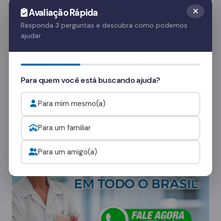
visitas de familiares em dias específicos, o que
Avaliação Rápida
é crucial para o apoio emocional do paciente.
Responda 3 perguntas e descubra como podemos
Essas visitas ajudam no processo de
ajudar
recuperação e fortalecem o vínculo familiar.
Quer saber mais? Fale com nossos
Para quem você está buscando ajuda?
consultores
e veja como funcionam as visitas.
Para mim mesmo(a)
Onde procurar ajuda para o alcoolismo?
Para um familiar
Para um amigo(a)