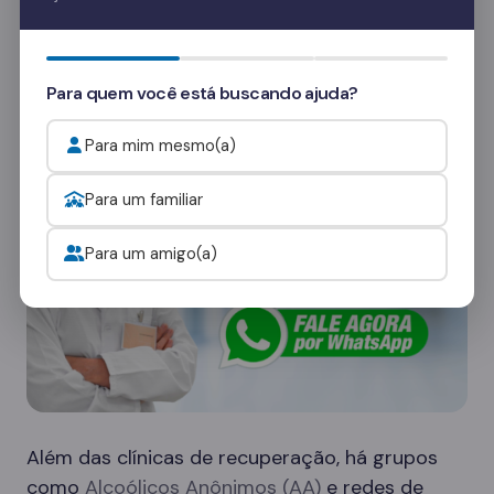
Quer saber mais? Fale com nossos
consultores
e veja como funcionam as visitas.
Onde procurar ajuda para o alcoolismo?
Para quem você está buscando ajuda?
Para mim mesmo(a)
Para um familiar
Para um amigo(a)
Além das clínicas de recuperação, há grupos
como
Alcoólicos Anônimos (AA)
e redes de