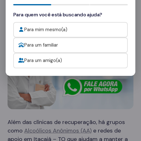
consultores
e veja como funcionam as visitas.
Para quem você está buscando ajuda?
Onde procurar ajuda para o alcoolismo?
Para mim mesmo(a)
Para um familiar
Para um amigo(a)
Além das clínicas de recuperação, há grupos
como
Alcoólicos Anônimos (AA)
e redes de
apoio em Itacajá – TO que ajudam a manter a