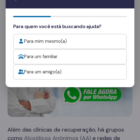
Quer saber mais? Fale com nossos
consultores
e veja como funcionam as visitas.
Onde procurar ajuda para o alcoolismo?
Para quem você está buscando ajuda?
Para mim mesmo(a)
Para um familiar
Para um amigo(a)
Além das clínicas de recuperação, há grupos
como
Alcoólicos Anônimos (AA)
e redes de