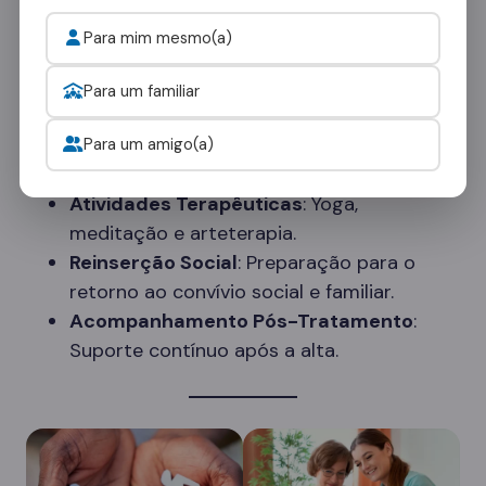
suporte contínuo, estamos comprometidos em
ajudar cada paciente a alcançar a sobriedade e
Para mim mesmo(a)
manter uma vida saudável e produtiva.
Para um familiar
Para um amigo(a)
Serviços Adicionais
Atividades Terapêuticas
: Yoga,
meditação e arteterapia.
Reinserção Social
: Preparação para o
retorno ao convívio social e familiar.
Acompanhamento Pós-Tratamento
:
Suporte contínuo após a alta.