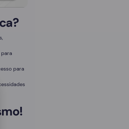
ica?
s,
 para
acesso para
cessidades
smo!