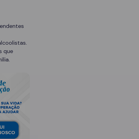
pendentes
lcoolistas.
s que
lia.