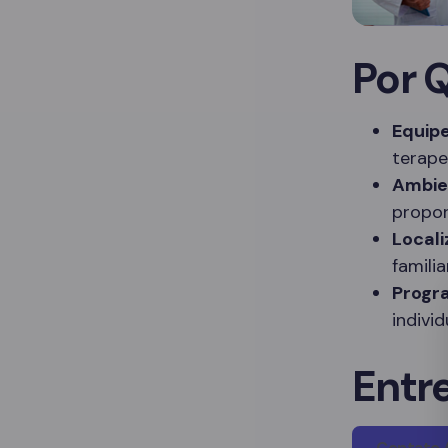
Por 
Equipe
terape
Ambie
propor
Locali
famili
Progr
indivi
Entr
Contato 