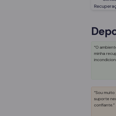
Depo
“O ambiente
minha recu
incondiciona
“Sou muito 
suporte nec
confiante.”