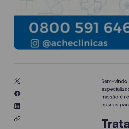
Bem-vindo
especializ
missão é re
nossos paci
Trat