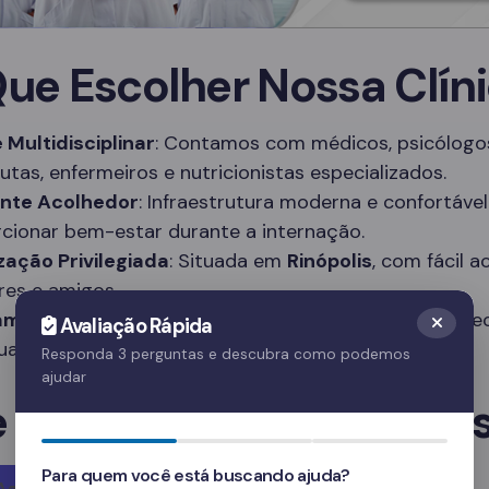
Que Escolher Nossa Clín
 Multidisciplinar
: Contamos com médicos, psicólogo
utas, enfermeiros e nutricionistas especializados.
nte Acolhedor
: Infraestrutura moderna e confortável
cionar bem-estar durante a internação.
zação Privilegiada
: Situada em
Rinópolis
, com fácil 
ares e amigos.
amas Personalizados
: Tratamentos adaptados às ne
Avaliação Rápida
duais de cada paciente.
Responda 3 perguntas e descubra como podemos
ajudar
e em Contato Agora Me
Para quem você está buscando ajuda?
Agora