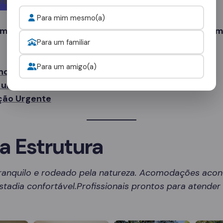
Para mim mesmo(a)
 mais tempo. Sua recuperação começa com um sim
Para um familiar
Para um amigo(a)
no WhatsApp
uma Avaliação Gratuita
ção Urgente
a Estrutura
ranquilo e rodeado pela natureza. Acomodações aco
tadia confortável.Profissionais prontos para atende