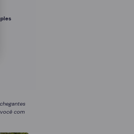
ples
nchegantes
r você com