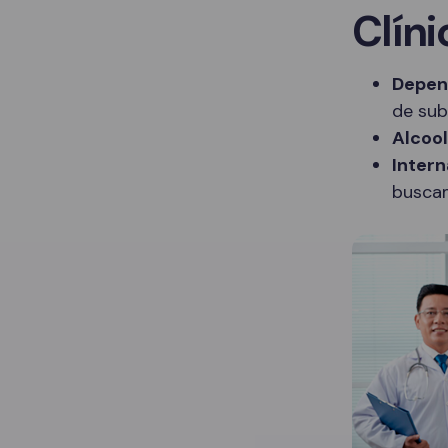
Clíni
Depen
de sub
Alcoo
Intern
buscam