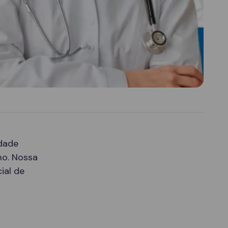
idade
mo. Nossa
ial de