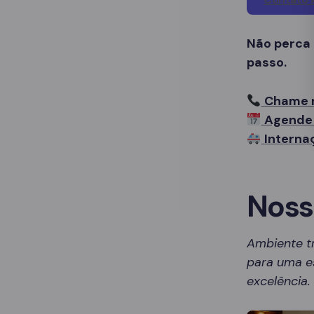
Não perca
passo.
Chame 
Agende 
Interna
Noss
Ambiente t
para uma es
excelência.