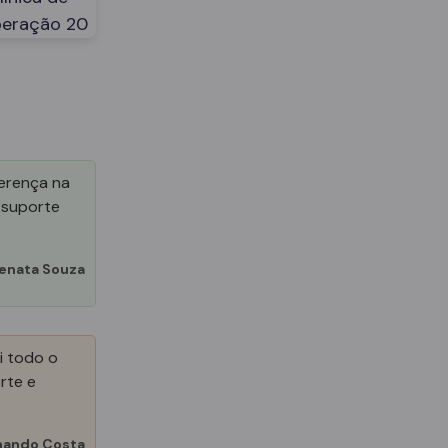
ferença na
 suporte
enata Souza
i todo o
rte e
nando Costa