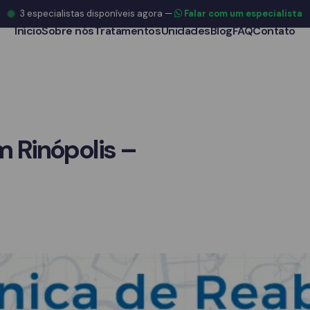
3
especialistas disponíveis agora
—
Falar com um especialista
Início
Sobre nós
Tratamentos
Unidades
Blog
FAQ
Contato
m Rinópolis –