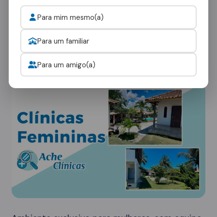
Para mim mesmo(a)
Cada paciente tem necessidades únicas. Nossa
rede em Vale do Paraíso oferece diferentes
Para um familiar
tipos de ambientes:
Para um amigo(a)
Clínicas Femininas