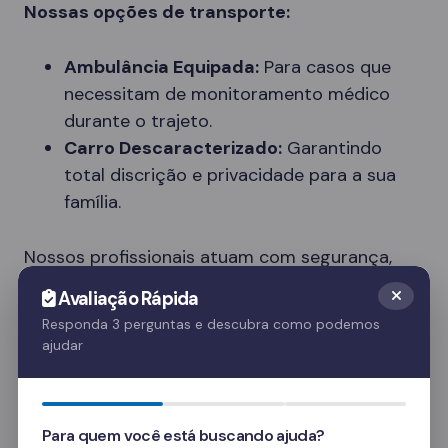
Nossas opções de transporte:
Ambulância Equipada:
Para casos que
necessitam de monitoramento médico
durante o trajeto.
Carro Descaracterizado:
Garantindo
total discrição e privacidade para a sua
família.
Nossos profissionais atuam com segurança,
respeito e dignidade, entendendo a
Avaliação Rápida
sensibilidade do momento.
Responda 3 perguntas e descubra como podemos
ajudar
Tipos de Clínicas Disponíveis em União da
Serra
Cada paciente tem necessidades únicas. Nossa
Para quem você está buscando ajuda?