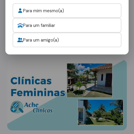
Pompeu
Para mim mesmo(a)
Cada paciente tem necessidades únicas. Nossa
Para um familiar
rede em Senador Pompeu oferece diferentes
tipos de ambientes:
Para um amigo(a)
Clínicas Femininas