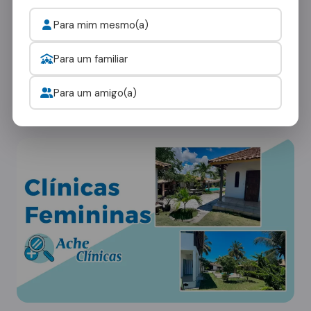
das Missões
Para mim mesmo(a)
Cada paciente tem necessidades únicas. Nossa
Para um familiar
rede em Salvador das Missões oferece
diferentes tipos de ambientes:
Para um amigo(a)
Clínicas Femininas