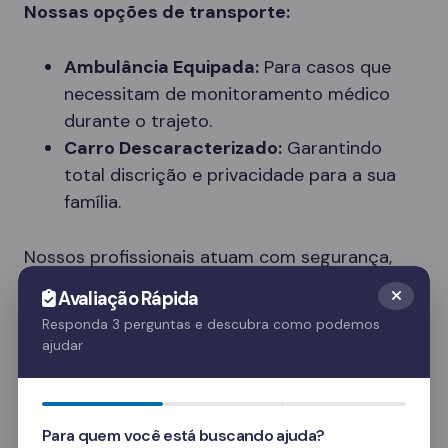
Nossas opções de transporte:
Ambulância Equipada:
Para casos que
necessitam de monitoramento médico
durante o trajeto.
Carro Descaracterizado:
Garantindo
total discrição e privacidade para a sua
família.
Nossos profissionais atuam com segurança,
respeito e dignidade, entendendo a
Avaliação Rápida
sensibilidade do momento.
Responda 3 perguntas e descubra como podemos
ajudar
Tipos de Clínicas Disponíveis em Rolante
Cada paciente tem necessidades únicas. Nossa
rede em Rolante oferece diferentes tipos de
Para quem você está buscando ajuda?