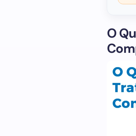
O Qu
Comp