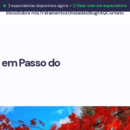
2
especialistas disponíveis agora
—
Falar com um especialista
Início
Sobre nós
Tratamentos
Unidades
Blog
FAQ
Contato
 em Passo do