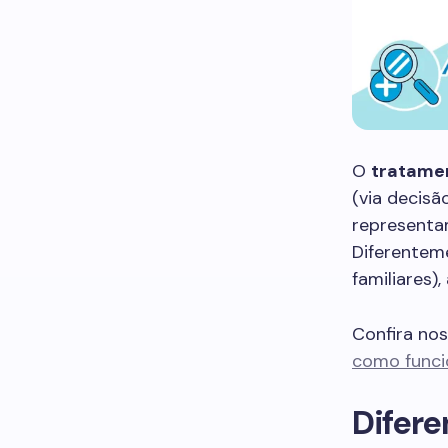
O
tratame
(via decisã
representam
Diferenteme
familiares)
Confira no
como funcio
Difere