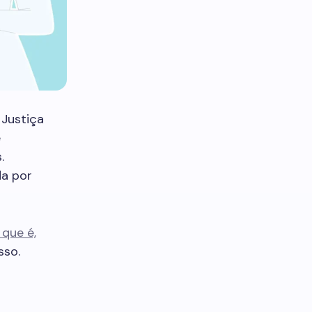
Justiça
e
.
da por
que é,
sso.