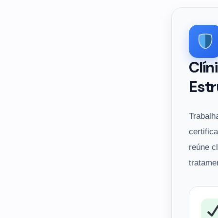
Clín
Estr
Trabalh
certific
reúne c
tratame