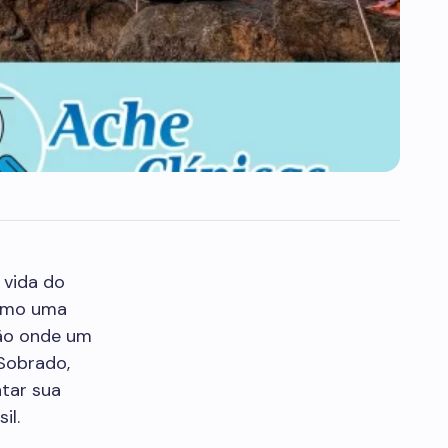
 vida do
omo uma
ção onde um
Sobrado,
ntar sua
il.