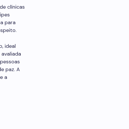
de clínicas
ipes
ra para
speito.
, ideal
 avaliada
 pessoas
e paz. A
e a