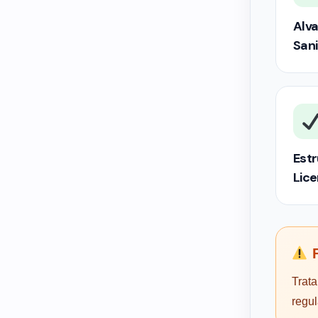
Alva
Sani
Estr
Lic
F
Trata
regu