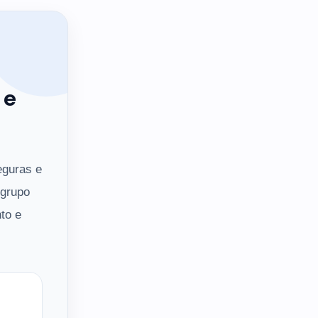
 e
eguras e
 grupo
to e