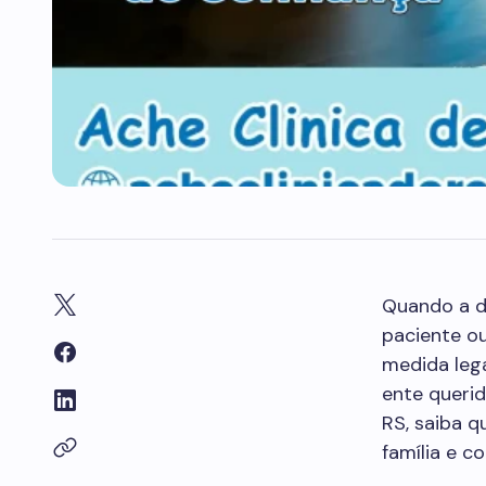
Quando a d
paciente ou
medida leg
ente queri
RS, saiba q
família e c