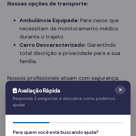
Nossas opções de transporte:
Ambulância Equipada:
Para casos que
necessitam de monitoramento médico
durante o trajeto.
Carro Descaracterizado:
Garantindo
total discrição e privacidade para a sua
família.
Nossos profissionais atuam com segurança,
respeito e dignidade, entendendo a
Avaliação Rápida
sensibilidade do momento.
Responda 3 perguntas e descubra como podemos
ajudar
Tipos de Clínicas Disponíveis em Nova
União
Cada paciente tem necessidades únicas. Nossa
Para quem você está buscando ajuda?