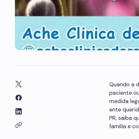
Quando a d
paciente ou
medida leg
ente queri
PR, saiba q
família e c