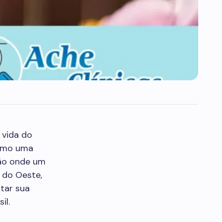
 vida do
omo uma
ção onde um
 do Oeste,
ntar sua
il.