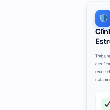
Clín
Estr
Trabalh
certific
reúne c
tratame