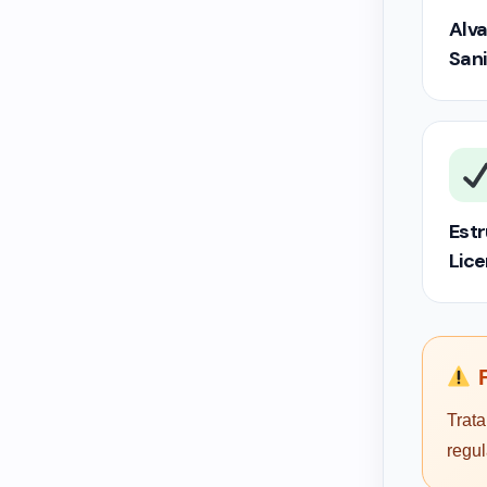
Alva
Sani
Estr
Lic
F
Trata
regu