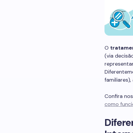
O
tratame
(via decisã
representam
Diferenteme
familiares)
Confira no
como funcio
Difere