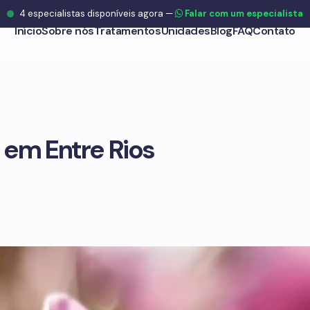
4
especialistas disponíveis agora
—
Falar com um especialista
Início
Sobre nós
Tratamentos
Unidades
Blog
FAQ
Contato
em Entre Rios