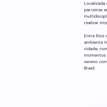
Localizada 
parceiras e
multidiscip
realizar in
Entre Rios 
ambiente t
cidade, com
momentos ao
sereno con
Brasil.