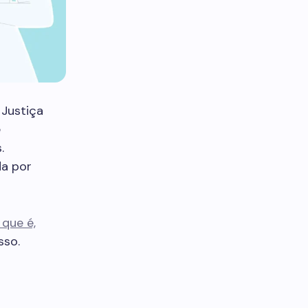
Justiça
e
.
da por
que é,
sso.