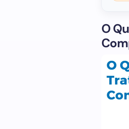
O Qu
Comp