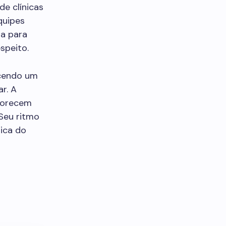
de clínicas
quipes
ra para
speito.
ecendo um
r. A
avorecem
 Seu ritmo
ica do