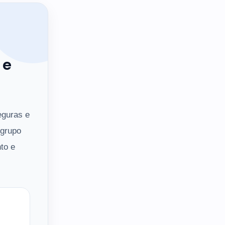
 e
eguras e
 grupo
to e