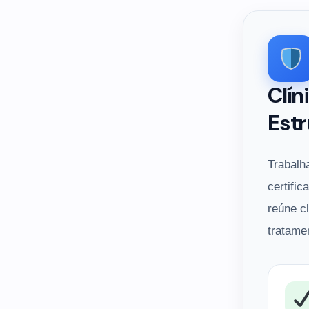
Clín
Estr
Trabalh
certific
reúne c
tratame