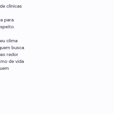
de clínicas
ra para
speito.
eu clima
 quem busca
 ao redor
tmo de vida
quem