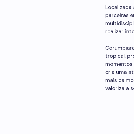
Localizada 
parceiras 
multidiscip
realizar in
Corumbiara
tropical, 
momentos de
cria uma a
mais calmo
valoriza a 