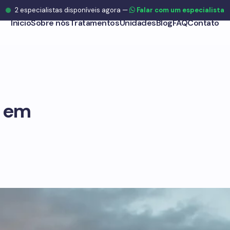
2
especialistas disponíveis agora
—
Falar com um especialista
Início
Sobre nós
Tratamentos
Unidades
Blog
FAQ
Contato
o em