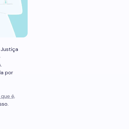
Justiça
e
.
da por
que é,
sso.