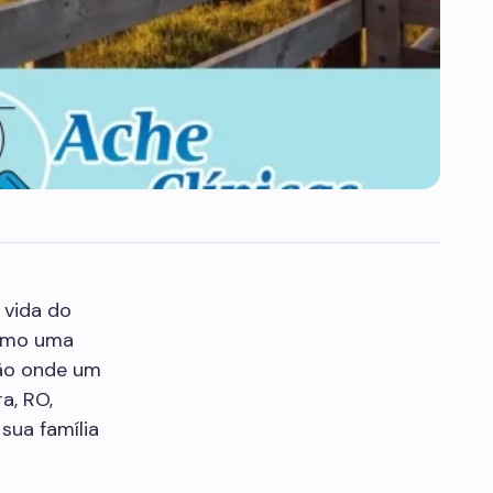
 vida do
omo uma
ção onde um
a, RO,
sua família