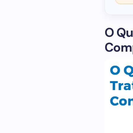
O Qu
Comp