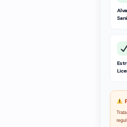
Alva
Sani
Estr
Lic
F
Trata
regu