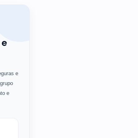
 e
eguras e
 grupo
to e