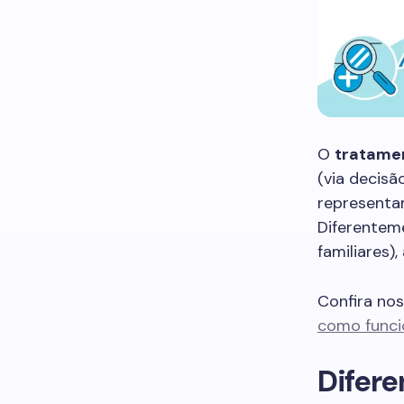
O
tratame
(via decisã
representam
Diferenteme
familiares)
Confira no
como funcio
Difere