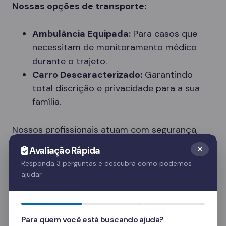
Nossas opções de transporte:
Ambulância Equipada:
Para casos que
necessitam de monitoramento médico
durante o trajeto.
Carro Descaracterizado:
Garantindo
total discrição e privacidade para a sua
família.
Nossos profissionais atuam com segurança,
respeito e dignidade, entendendo a
Avaliação Rápida
sensibilidade do momento.
Responda 3 perguntas e descubra como podemos
ajudar
Tipos de Clínicas Disponíveis em
Cacaulândia
Cada paciente tem necessidades únicas. Nossa
Para quem você está buscando ajuda?