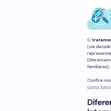
O
tratame
(via decisã
representam
Diferenteme
familiares)
Confira no
como funcio
Difere