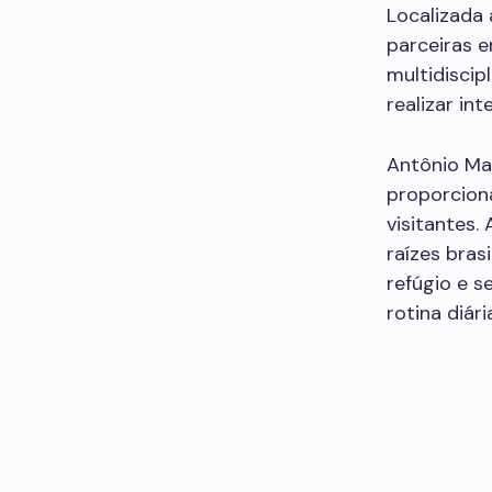
Localizada 
parceiras 
multidiscip
realizar in
Antônio Ma
proporcion
visitantes.
raízes bra
refúgio e s
rotina diári