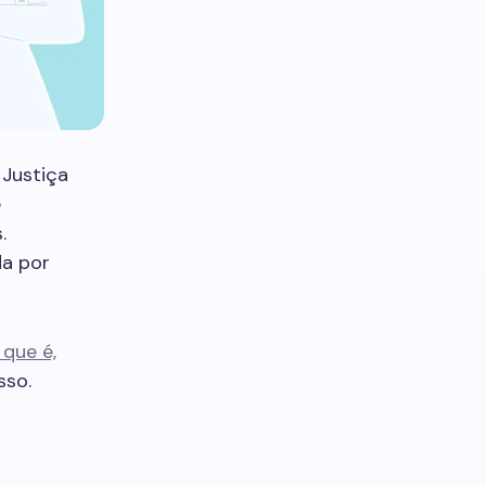
Justiça
e
.
da por
que é,
sso.