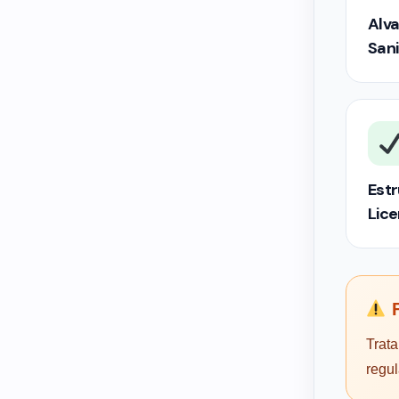
Alva
Sani
Estr
Lic
F
Trata
regu