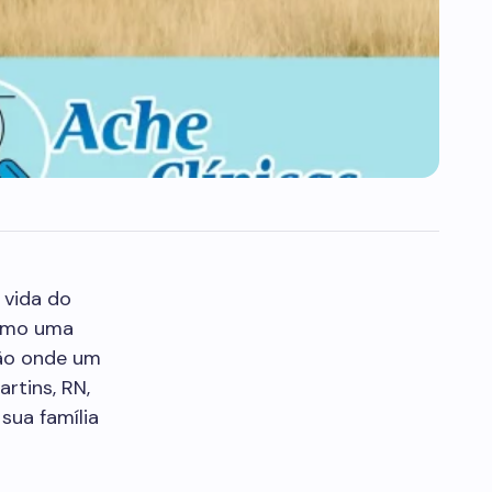
 vida do
omo uma
ção onde um
rtins, RN,
sua família