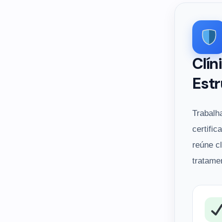
Clín
Estr
Trabalh
certific
reúne c
tratame