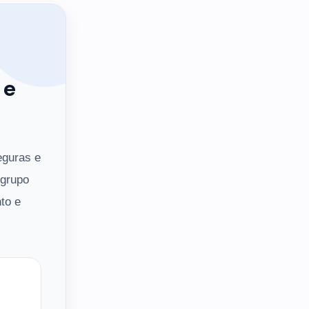
 e
eguras e
 grupo
to e