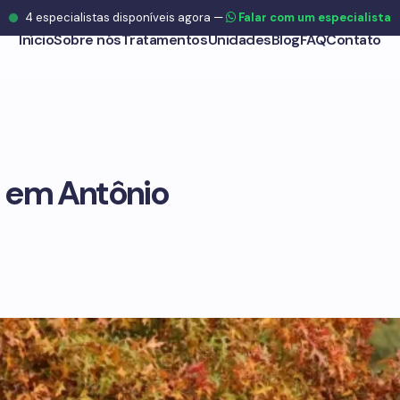
4
especialistas disponíveis agora
—
Falar com um especialista
Início
Sobre nós
Tratamentos
Unidades
Blog
FAQ
Contato
 em Antônio