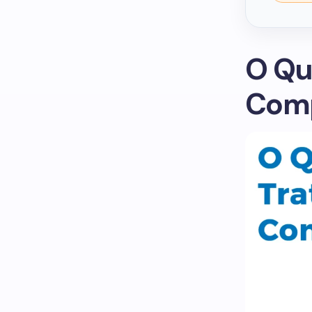
O Qu
Comp