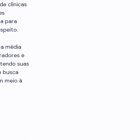
de clínicas
es
ra para
speito.
ça média
radores e
ntendo suas
m busca
em meio à