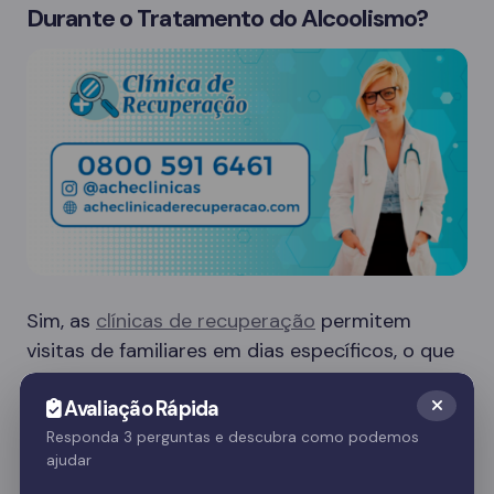
Durante o Tratamento do Alcoolismo?
Sim, as
clínicas de recuperação
permitem
visitas de familiares em dias específicos, o que
é crucial para o apoio emocional do paciente.
Avaliação Rápida
Essas visitas ajudam no processo de
recuperação e fortalecem o vínculo familiar.
Responda 3 perguntas e descubra como podemos
ajudar