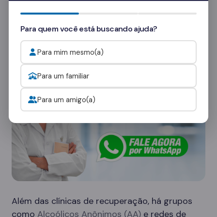
Quer saber mais? Fale com nossos
consultores
e veja como funcionam as visitas.
Para quem você está buscando ajuda?
Onde procurar ajuda para o alcoolismo?
Para mim mesmo(a)
Para um familiar
Para um amigo(a)
Além das clínicas de recuperação, há grupos
como
Alcoólicos Anônimos (AA)
e redes de