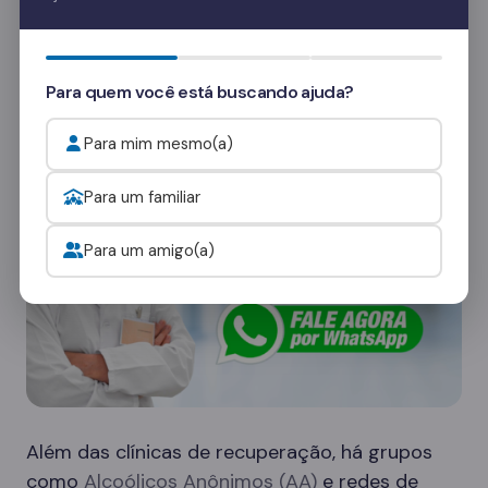
Quer saber mais? Fale com nossos
consultores
e veja como funcionam as visitas.
Onde procurar ajuda para o alcoolismo?
Para quem você está buscando ajuda?
Para mim mesmo(a)
Para um familiar
Para um amigo(a)
Além das clínicas de recuperação, há grupos
como
Alcoólicos Anônimos (AA)
e redes de