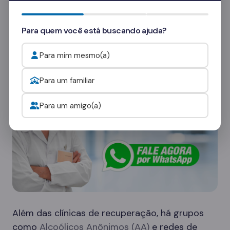
Quer saber mais? Fale com nossos
consultores
e veja como funcionam as visitas.
Para quem você está buscando ajuda?
Onde procurar ajuda para o alcoolismo?
Para mim mesmo(a)
Para um familiar
Para um amigo(a)
Além das clínicas de recuperação, há grupos
como
Alcoólicos Anônimos (AA)
e redes de