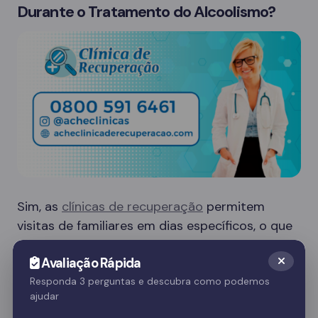
Durante o Tratamento do Alcoolismo?
Sim, as
clínicas de recuperação
permitem
visitas de familiares em dias específicos, o que
é crucial para o apoio emocional do paciente.
Avaliação Rápida
Essas visitas ajudam no processo de
recuperação e fortalecem o vínculo familiar.
Responda 3 perguntas e descubra como podemos
ajudar