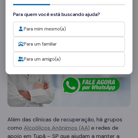
consultores
e veja como funcionam as visitas.
Para quem você está buscando ajuda?
Onde procurar ajuda para o alcoolismo?
Para mim mesmo(a)
Para um familiar
Para um amigo(a)
Além das clínicas de recuperação, há grupos
como
Alcoólicos Anônimos (AA)
e redes de
apoio em Tupã – SP que ajudam a manter a