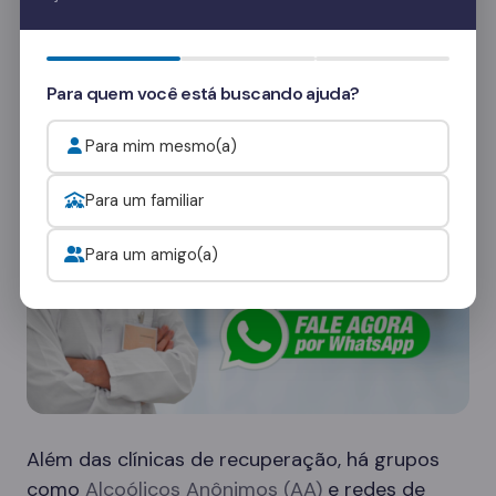
Quer saber mais? Fale com nossos
consultores
e veja como funcionam as visitas.
Onde procurar ajuda para o alcoolismo?
Para quem você está buscando ajuda?
Para mim mesmo(a)
Para um familiar
Para um amigo(a)
Além das clínicas de recuperação, há grupos
como
Alcoólicos Anônimos (AA)
e redes de