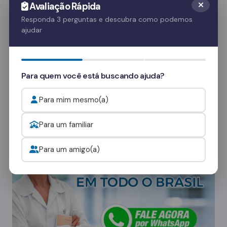
Avaliação Rápida
é crucial para o apoio emocional do paciente.
Responda 3 perguntas e descubra como podemos
Essas visitas ajudam no processo de
ajudar
recuperação e fortalecem o vínculo familiar.
Quer saber mais? Fale com nossos
Para quem você está buscando ajuda?
consultores
e veja como funcionam as visitas.
Para mim mesmo(a)
Onde procurar ajuda para o alcoolismo?
Para um familiar
Para um amigo(a)