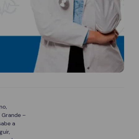
mo,
a Grande –
sabe a
uir,