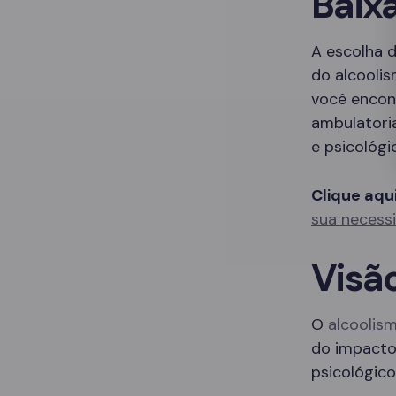
Baixa
A escolha d
do alcoolis
você encon
ambulatori
e psicológi
Clique aqu
sua necess
Visã
O
alcoolis
do impacto 
psicológico