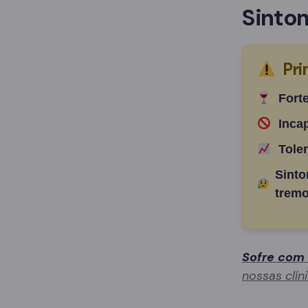
Sinto
Pri
Fort
Inca
Tole
Sinto
tremo
Sofre com
nossas clín