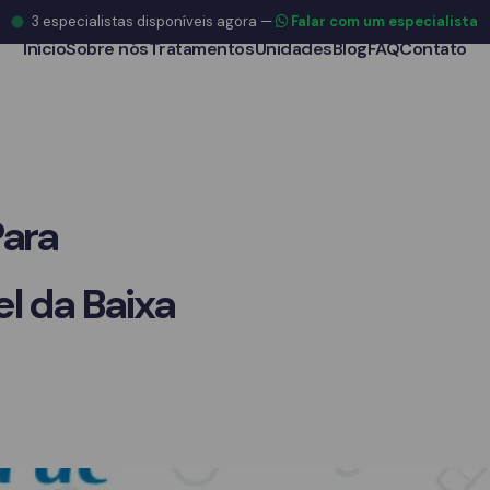
3
especialistas disponíveis agora
—
Falar com um especialista
Início
Sobre nós
Tratamentos
Unidades
Blog
FAQ
Contato
Para
l da Baixa