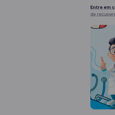
Entre em c
de recuper