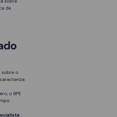
ta sobre
ca de
sado
 sobre o
caracteriza
ero, o BPE
empo.
cialista