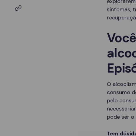
explorarem
sintomas, 
recuperaçã
Você
alco
Epis
O alcoolis
consumo de
pelo consu
necessaria
pode ser o 
Tem dúvida