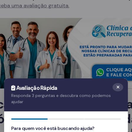
eba uma avaliação gratuita.
Avaliação Rápida
Responda 3 perguntas e descubra como podemos
ica de Recuperação par
ajudar
ólatras em São Miguel d
Para quem você está buscando ajuda?