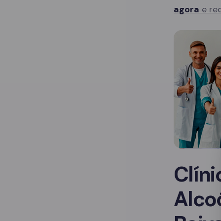
agora
e rec
Clín
Alco