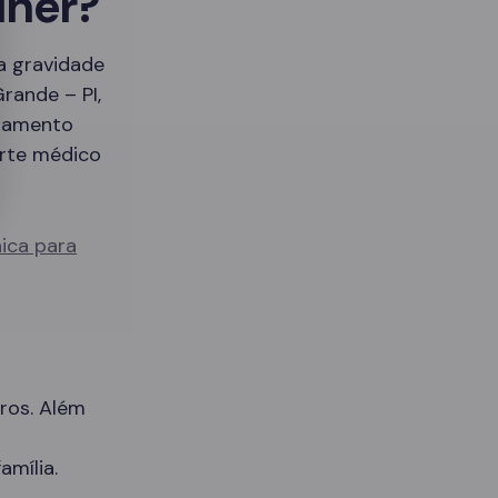
lher?
 a gravidade
rande – PI,
atamento
orte médico
nica para
ros. Além
amília.