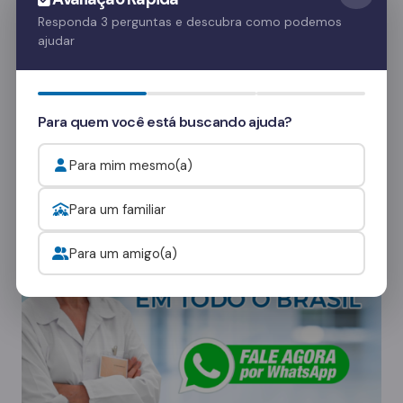
Essas visitas ajudam no processo de
Responda 3 perguntas e descubra como podemos
ajudar
recuperação e fortalecem o vínculo familiar.
Quer saber mais? Fale com nossos
consultores
e veja como funcionam as visitas.
Para quem você está buscando ajuda?
Para mim mesmo(a)
Onde procurar ajuda para o alcoolismo?
Para um familiar
Para um amigo(a)