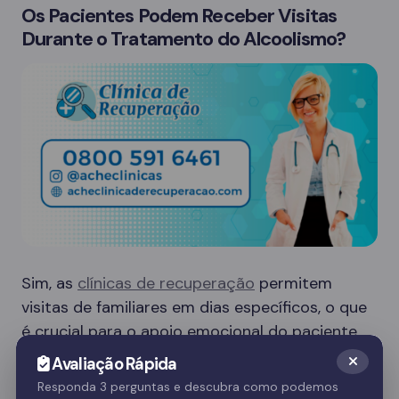
Os Pacientes Podem Receber Visitas
Durante o Tratamento do Alcoolismo?
Sim, as
clínicas de recuperação
permitem
visitas de familiares em dias específicos, o que
é crucial para o apoio emocional do paciente.
Essas visitas ajudam no processo de
Avaliação Rápida
recuperação e fortalecem o vínculo familiar.
Responda 3 perguntas e descubra como podemos