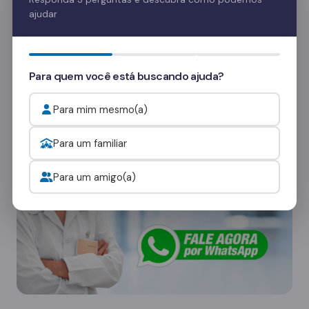
recuperação e fortalecem o vínculo familiar.
ajudar
Quer saber mais? Fale com nossos
consultores
e veja como funcionam as visitas.
Para quem você está buscando ajuda?
Onde procurar ajuda para o alcoolismo?
Para mim mesmo(a)
Para um familiar
Para um amigo(a)