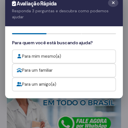
Avaliação Rápida
é crucial para o apoio emocional do paciente.
Responda 3 perguntas e descubra como podemos
Essas visitas ajudam no processo de
ajudar
recuperação e fortalecem o vínculo familiar.
Quer saber mais? Fale com nossos
Para quem você está buscando ajuda?
consultores
e veja como funcionam as visitas.
Para mim mesmo(a)
Onde procurar ajuda para o alcoolismo?
Para um familiar
Para um amigo(a)