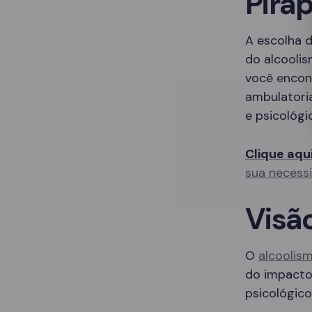
Pira
A escolha d
do alcooli
você encon
ambulatori
e psicológi
Clique aqu
sua necess
Visã
O
alcoolis
do impacto 
psicológico