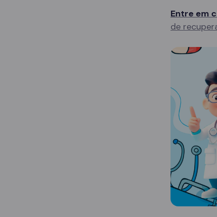
Entre em c
de recuper