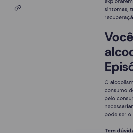
explorarem
sintomas, 
recuperaçã
Você
alco
Epis
O alcoolis
consumo de
pelo consu
necessaria
pode ser o 
Tem dúvida