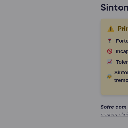
Sinto
Pri
Fort
Inca
Tole
Sinto
tremo
Sofre com
nossas clín