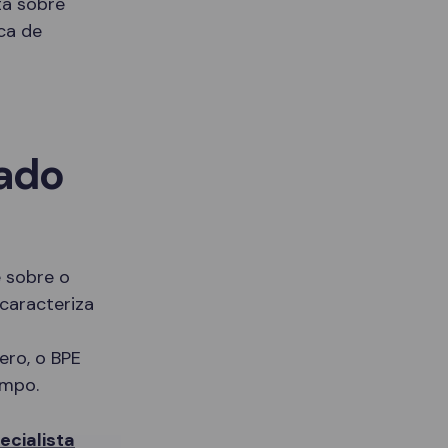
ta sobre
ca de
sado
 sobre o
caracteriza
ero, o BPE
empo.
cialista