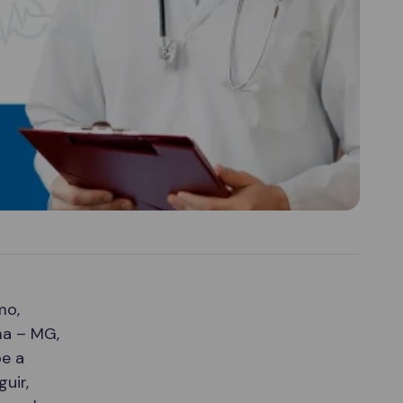
mo,
ma – MG,
e a
uir,