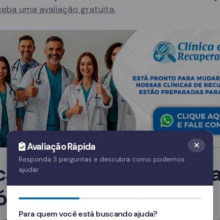
eba uma avaliação gratuita.
Avaliação Rápida
Responda 3 perguntas e descubra como podemos
ica de Recuperação par
ajudar
ólatras em Santana de
Para quem você está buscando ajuda?