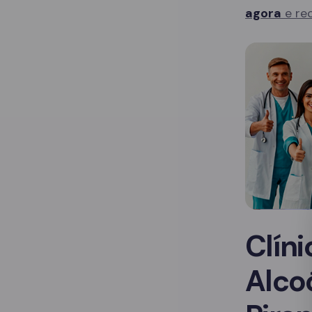
agora
e rec
Clín
Alco