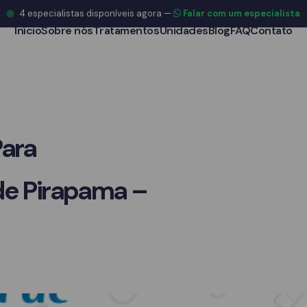
4
especialistas disponíveis agora
—
Falar com um especialista
Início
Sobre nós
Tratamentos
Unidades
Blog
FAQ
Contato
Para
de Pirapama –