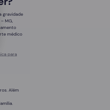
er?
 a gravidade
 – MG,
atamento
orte médico
nica para
ros. Além
amília.