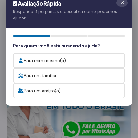
Avaliação Rápida
é crucial para o apoio emocional do paciente.
Essas visitas ajudam no processo de
Responda 3 perguntas e descubra como podemos
ajudar
recuperação e fortalecem o vínculo familiar.
Quer saber mais? Fale com nossos
consultores
e veja como funcionam as visitas.
Para quem você está buscando ajuda?
Para mim mesmo(a)
Onde procurar ajuda para o alcoolismo?
Para um familiar
Para um amigo(a)