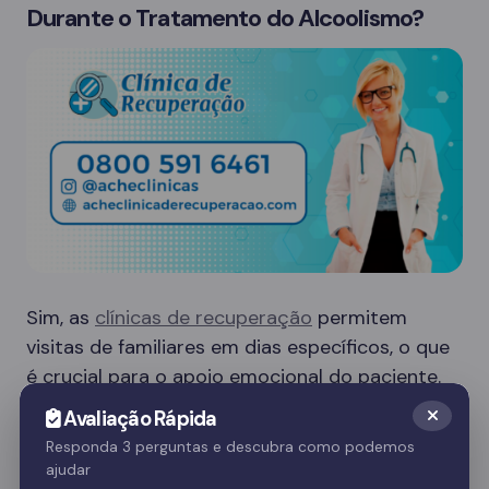
Durante o Tratamento do Alcoolismo?
Sim, as
clínicas de recuperação
permitem
visitas de familiares em dias específicos, o que
é crucial para o apoio emocional do paciente.
Essas visitas ajudam no processo de
Avaliação Rápida
recuperação e fortalecem o vínculo familiar.
Responda 3 perguntas e descubra como podemos
ajudar