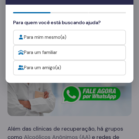
Quer saber mais? Fale com nossos
consultores
e veja como funcionam as visitas.
Para quem você está buscando ajuda?
Onde procurar ajuda para o alcoolismo?
Para mim mesmo(a)
Para um familiar
Para um amigo(a)
Além das clínicas de recuperação, há grupos
como
Alcoólicos Anônimos (AA)
e redes de